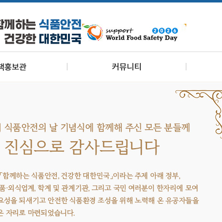
책홍보관
커뮤니티